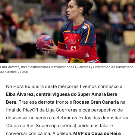
Elba Álvarez, nos clasificatorios europeos coas Guerreras | Federación de Balonmano
de Castilla y León
No Hora Bulideira deste mércores tivemos connosco a
Elba Álvarez, central viguesa do Super Amara Bera
Bera
. Tras esa
derrota
fronte a
Rocasa Gran Canaria
na
final do PlayOff da Liga Guerreras e coa perspectiva de
descansar no verán e celebrar os éxitos das donostiarras
(Copa do Rei, Supercopa Ibérica) puidemos falar e
conversar con calma. A galega,
MVP da Copa do Rei e