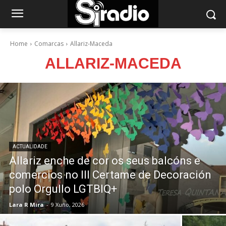
Home
Comarcas
Allariz-Maceda
ALLARIZ-MACEDA
ACTUALIDADE
Allariz enche de cor os seus balcóns e
comercios no III Certame de Decoración
polo Orgullo LGTBIQ+
Lara R Mira
-
9 Xuño, 2026