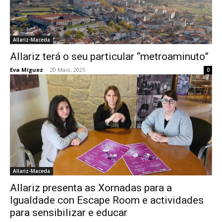
Allariz-Maceda
Allariz terá o seu particular “metroaminuto”
Eva Míguez
-
20 Maio, 2025
0
Allariz-Maceda
Allariz presenta as Xornadas para a
Igualdade con Escape Room e actividades
para sensibilizar e educar