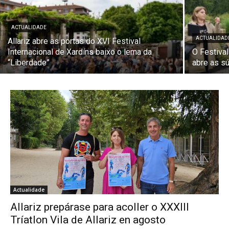
ACTUALIDADE
ACTUALIDAD
Allariz abre as portas do XVI Festival
Internacional de Xardíns baixo o lema da
O Festival
“Liberdade”
abre as s
Actualidade
Allariz prepárase para acoller o XXXIII
Tríatlon Vila de Allariz en agosto