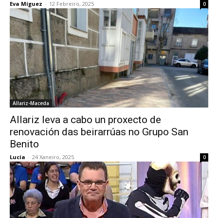
Eva Míguez
-
12 Febreiro, 2025
0
Allariz-Maceda
Allariz leva a cabo un proxecto de
renovación das beirarrúas no Grupo San
Benito
Lucía
-
24 Xaneiro, 2025
0