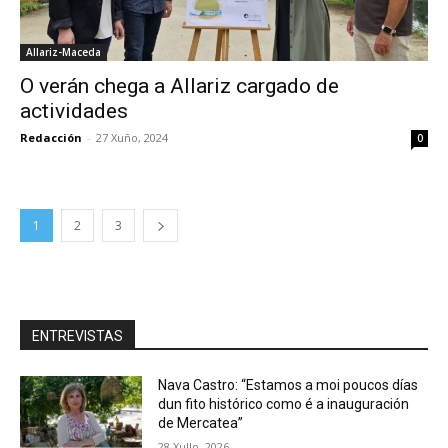
Allariz-Maceda
O verán chega a Allariz cargado de
actividades
Redacción
-
27 Xuño, 2024
0
1
2
3
ENTREVISTAS
Nava Castro: “Estamos a moi poucos días
dun fito histórico como é a inauguración
de Mercatea”
28 Xullo, 2026