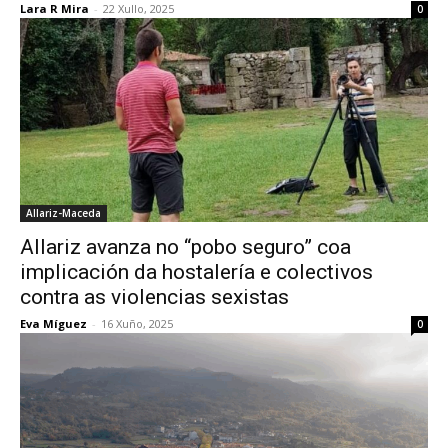
Lara R Mira
-
22 Xullo, 2025
0
Allariz-Maceda
Allariz avanza no “pobo seguro” coa
implicación da hostalería e colectivos
contra as violencias sexistas
Eva Míguez
-
16 Xuño, 2025
0