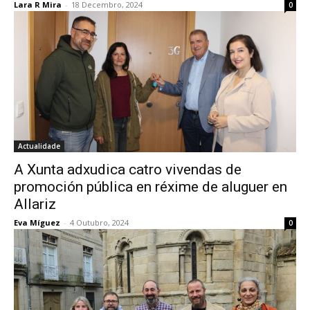
Lara R Mira
-
18 Decembro, 2024
0
Actualidade
A Xunta adxudica catro vivendas de
promoción pública en réxime de aluguer en
Allariz
Eva Míguez
-
4 Outubro, 2024
0