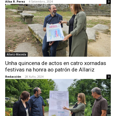
Alba R. Perez
-
4 Setembro, 2024
0
Allariz-Maceda
Unha quincena de actos en catro xornadas
festivas na honra ao patrón de Allariz
Redacción
-
28 Xuño, 2024
0