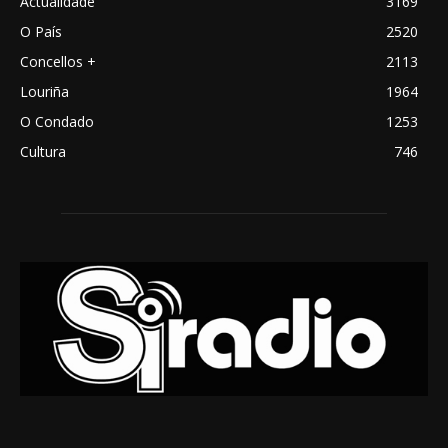
Actualidade
3169
O País
2520
Concellos +
2113
Louriña
1964
O Condado
1253
Cultura
746