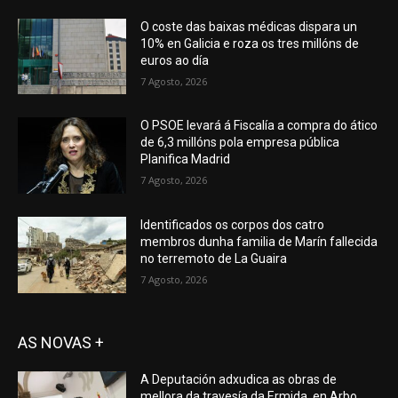
O coste das baixas médicas dispara un
10% en Galicia e roza os tres millóns de
euros ao día
7 Agosto, 2026
O PSOE levará á Fiscalía a compra do ático
de 6,3 millóns pola empresa pública
Planifica Madrid
7 Agosto, 2026
Identificados os corpos dos catro
membros dunha familia de Marín fallecida
no terremoto de La Guaira
7 Agosto, 2026
AS NOVAS +
A Deputación adxudica as obras de
mellora da travesía da Ermida, en Arbo,