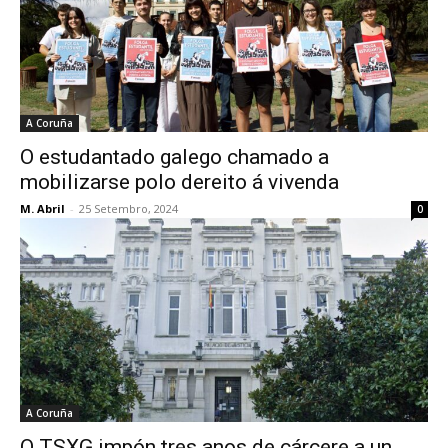
A Coruña
O estudantado galego chamado a
mobilizarse polo dereito á vivenda
M. Abril
-
25 Setembro, 2024
0
A Coruña
O TSXG impón tres anos de cárcere a un