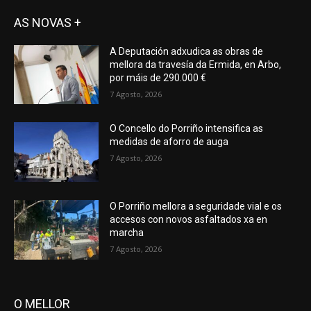
AS NOVAS +
A Deputación adxudica as obras de
mellora da travesía da Ermida, en Arbo,
por máis de 290.000 €
7 Agosto, 2026
O Concello do Porriño intensifica as
medidas de aforro de auga
7 Agosto, 2026
O Porriño mellora a seguridade vial e os
accesos con novos asfaltados xa en
marcha
7 Agosto, 2026
O MELLOR