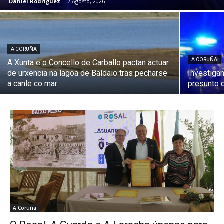
Daniel Rodríguez
-
7 Agosto, 2026
A CORUÑA
A CORUÑA
A Xunta e o Concello de Carballo pactan actuar
de urxencia na lagoa de Baldaio tras pecharse
Investiga
a canle co mar
presunto d
A Coruña