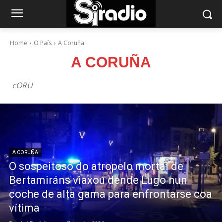
Home
O País
A Coruña
A CORUÑA
cORU
A CORUÑA
O sospeitoso do atropelo mortal de
Bertamiráns viaxou dende Lugo nun
coche de alta gama para enfrontarse coa
vítima