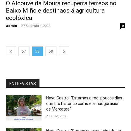
O Alcouve da Moura recuperra terreos no
Baixo Miño e destinaos á agricultura
ecolóxica
admin
-
27 Setembro, 2022
0
57
58
59
ENTREVISTAS
Nava Castro: “Estamos a moi poucos días
dun fito histórico como é a inauguración
de Mercatea”
28 Xullo, 2026
Nava Castro: “Demos un paso adiante en