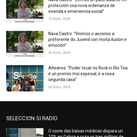
protección coa nova ordenanza de
vivenda e emerxencia social”
15 Xullo, 2026
Nava Castro: “Vivimos o ascenso a
preferente do Juvenil con moita ilusión e
emoción”
29 Xuño, 2026
Alteanos: “Poder tocar no Rock in Río Tea
é un premio moi especial, é a nosa
segunda casa”
26 Xuño, 2026
SELECCION SI RADIO
O coste das baixas médicas dispara un
10% en Galicia e roza os tres millóns de