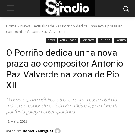
Home
News
Actualidade
O Porriño dedica unha nova praza ao
compositor Antonio Paz Valverde na...
News
Actualidade
Comarcas
Louriña
Porriño
O Porriño dedica unha nova
praza ao compositor Antonio
Paz Valverde na zona de Pío
XII
O novo espazo público sitúase xunto á casa natal do
músico, creador do Orfeón Porriñés e figura clave da
polifonía galega contemporánea
12 Maio, 2026
Xornalista
Daniel Rodríguez