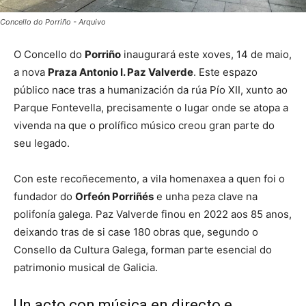
Concello do Porriño - Arquivo
O Concello do
Porriño
inaugurará este xoves, 14 de maio,
a nova
Praza Antonio I. Paz Valverde
. Este espazo
público nace tras a humanización da rúa Pío XII, xunto ao
Parque Fontevella, precisamente o lugar onde se atopa a
vivenda na que o prolífico músico creou gran parte do
seu legado.
Con este recoñecemento, a vila homenaxea a quen foi o
fundador do
Orfeón Porriñés
e unha peza clave na
polifonía galega. Paz Valverde finou en 2022 aos 85 anos,
deixando tras de si case 180 obras que, segundo o
Consello da Cultura Galega, forman parte esencial do
patrimonio musical de Galicia.
Un acto con música en directo e