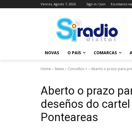
Venres, Agosto 7, 2026
Sign in / Join
Escoitanos n
NOVAS
O PAIS
COMARCAS
A
Home
News
Concellos +
Aberto o prazo para pres
Aberto o prazo pa
deseños do cartel
Ponteareas