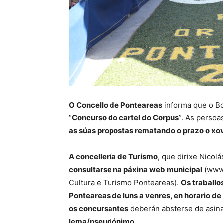
O Concello de Ponteareas
informa que o Bol
“
Concurso do cartel do Corpus
”. As persoa
as súas propostas rematando o prazo o xo
A concellería de Turismo
, que dirixe Nicol
consultarse na páxina web municipal
(www.
Cultura e Turismo Ponteareas).
Os traballo
Ponteareas de luns a venres, en horario de
os concursantes
deberán absterse de asina
lema/pseudónimo
.