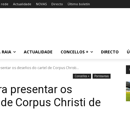
a rede
Actualidade
NOVAS
Directo
Último boletín
 RAIA
ACTUALIDADE
CONCELLOS +
DIRECTO
Ú
entar os deseños do cartel de Corpus Christi...
Concellos +
Ponteareas
ra presentar os
 de Corpus Christi de