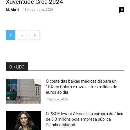
Xuventude Crea 2024
M. Abril
-
18 Novembro, 2024
0
1
2
O + LIDO
O coste das baixas médicas dispara un
10% en Galicia e roza os tres millóns de
euros ao día
7 Agosto, 2026
O PSOE levará á Fiscalía a compra do ático
de 6,3 millóns pola empresa pública
Planifica Madrid