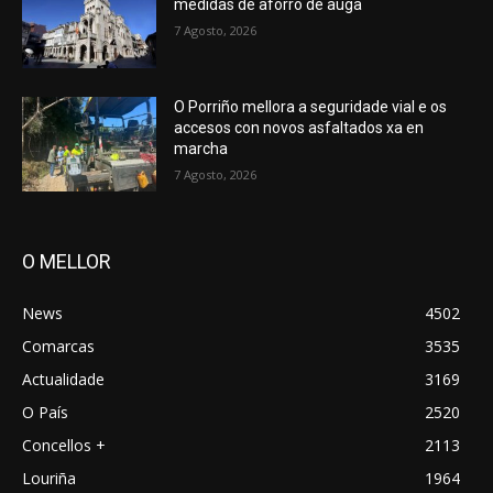
medidas de aforro de auga
7 Agosto, 2026
O Porriño mellora a seguridade vial e os
accesos con novos asfaltados xa en
marcha
7 Agosto, 2026
O MELLOR
News
4502
Comarcas
3535
Actualidade
3169
O País
2520
Concellos +
2113
Louriña
1964