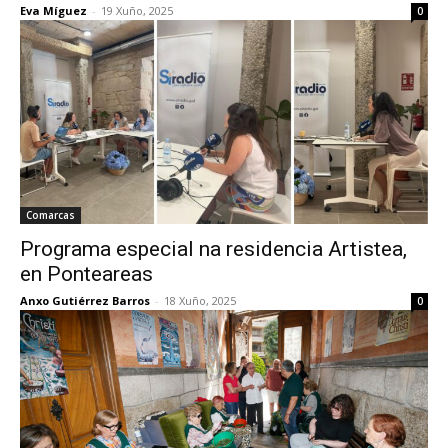
Eva Míguez
-
19 Xuño, 2025
0
Comarcas
Programa especial na residencia Artistea,
en Ponteareas
Anxo Gutiérrez Barros
-
18 Xuño, 2025
0