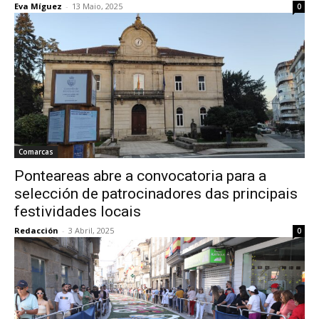
Eva Míguez
-
13 Maio, 2025
0
Comarcas
Ponteareas abre a convocatoria para a
selección de patrocinadores das principais
festividades locais
Redacción
-
3 Abril, 2025
0