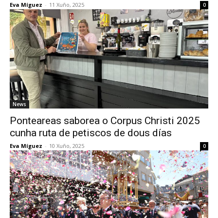
Eva Míguez
-
11 Xuño, 2025
0
News
Ponteareas saborea o Corpus Christi 2025
cunha ruta de petiscos de dous días
Eva Míguez
-
10 Xuño, 2025
0