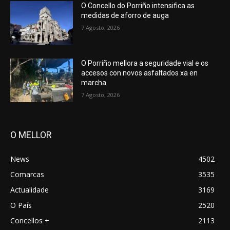
O Concello do Porriño intensifica as
medidas de aforro de auga
7 Agosto, 2026
O Porriño mellora a seguridade vial e os
accesos con novos asfaltados xa en
marcha
7 Agosto, 2026
O MELLOR
News
4502
Comarcas
3535
Actualidade
3169
O País
2520
Concellos +
2113