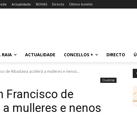
rede
Actualidade
NOVAS
Directo
Último boletín
 RAIA
ACTUALIDADE
CONCELLOS +
DIRECTO
Ú
o de Ribadavia acollerá a mulleres e nenos...
Ourense
n Francisco de
á a mulleres e nenos