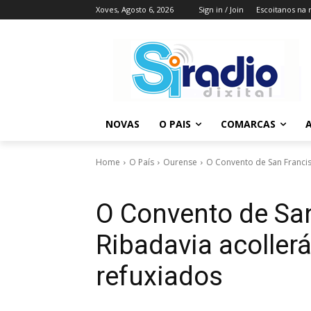
Xoves, Agosto 6, 2026
Sign in / Join
Escoitanos na 
NOVAS
O PAIS
COMARCAS
A
Home
O País
Ourense
O Convento de San Francisc
O Convento de Sa
Ribadavia acoller
refuxiados