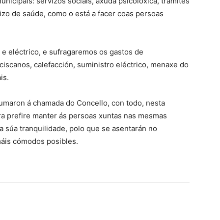
nicipais: servizos sociais, axuda psicolóxica, trámites
rvizo de saúde, como o está a facer coas persoas
 e eléctrico, e sufragaremos os gastos de
scanos, calefacción, suministro eléctrico, menaxe do
is.
sumaron á chamada do Concello, con todo, nesta
ora prefire manter ás persoas xuntas nas mesmas
a súa tranquilidade, polo que se asentarán no
máis cómodos posibles.