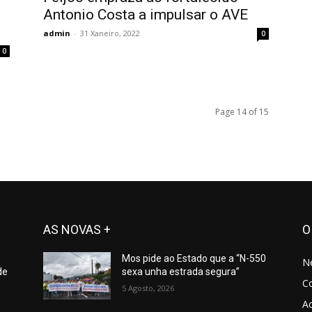
Antonio Costa a impulsar o AVE
admin
-
31 Xaneiro, 2022
0
0
Page 14 of 15
AS NOVAS +
O
Mos pide ao Estado que a “N-550
N
de
sexa unha estrada segura”
C
5 Agosto, 2026
Ac