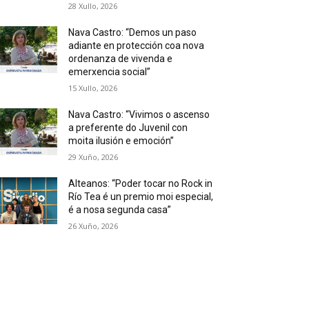
28 Xullo, 2026
Nava Castro: “Demos un paso
adiante en protección coa nova
ordenanza de vivenda e
emerxencia social”
15 Xullo, 2026
Nava Castro: “Vivimos o ascenso
a preferente do Juvenil con
moita ilusión e emoción”
29 Xuño, 2026
Alteanos: “Poder tocar no Rock in
Río Tea é un premio moi especial,
é a nosa segunda casa”
26 Xuño, 2026