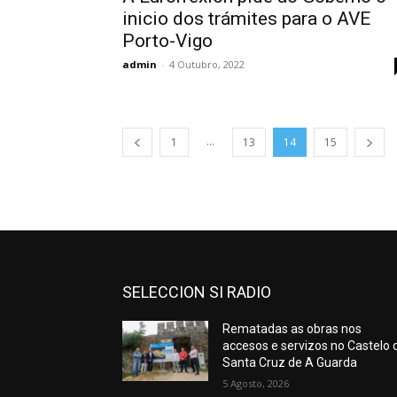
inicio dos trámites para o AVE
Porto-Vigo
admin
-
4 Outubro, 2022
...
1
13
14
15
SELECCION SI RADIO
Rematadas as obras nos
accesos e servizos no Castelo 
Santa Cruz de A Guarda
5 Agosto, 2026