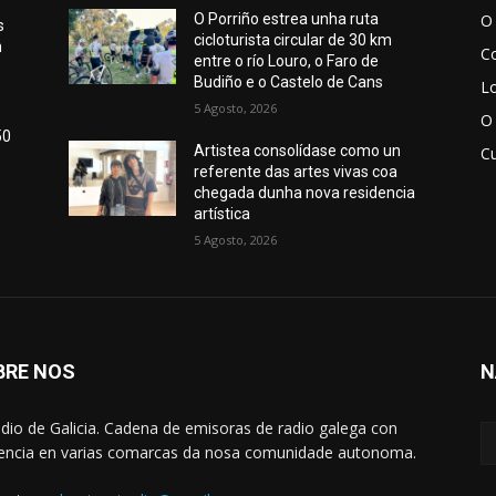
O 
O Porriño estrea unha ruta
s
cicloturista circular de 30 km
n
Co
entre o río Louro, o Faro de
Budiño e o Castelo de Cans
Lo
5 Agosto, 2026
O
50
Artistea consolídase como un
Cu
referente das artes vivas coa
chegada dunha nova residencia
artística
5 Agosto, 2026
BRE NOS
N
adio de Galicia. Cadena de emisoras de radio galega con
encia en varias comarcas da nosa comunidade autonoma.