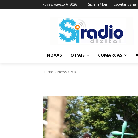
Xoves, Agosto 6, 2026
Sign in / Join
Escoitanos na 
NOVAS
O PAIS
COMARCAS
A
Home
News
A Raia