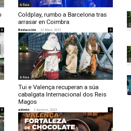
A Raia
o
Coldplay, rumbo a Barcelona tras
arrasar en Coimbra
Redacción
-
22 Maio, 2023
0
0
A Raia
Tui e Valença recuperan a súa
cabalgata Internacional dos Reis
Magos
admin
-
3 Xaneiro, 2023
0
0