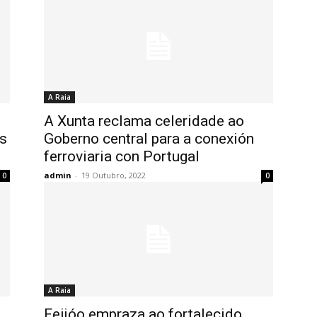
A Raia
A Xunta reclama celeridade ao
s
Goberno central para a conexión
ferroviaria con Portugal
admin
-
19 Outubro, 2022
0
0
A Raia
Feijóo empraza ao fortalecido