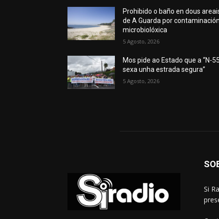
Prohibido o baño en dous areai
de A Guarda por contaminació
microbiolóxica
5 Agosto, 2026
Mos pide ao Estado que a “N-5
sexa unha estrada segura”
5 Agosto, 2026
SO
Si R
pres