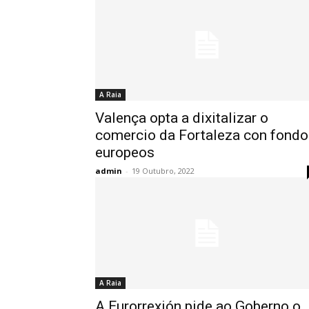
A Raia
Valença opta a dixitalizar o
comercio da Fortaleza con fondo
europeos
admin
-
19 Outubro, 2022
A Raia
A Eurorrexión pide ao Goberno o