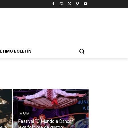
LTIMO BOLETÍN
A RAIA
Festival “O Mundo a Dançar”
Vila
leva folclore de quatro