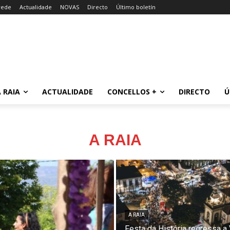
rede
Actualidade
NOVAS
Directo
Último boletín
 RAIA
ACTUALIDADE
CONCELLOS +
DIRECTO
Ú
A RAIA
A RAIA
Festa da História regressa a 