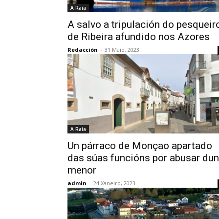
A Raia
A salvo a tripulación do pesqueir
de Ribeira afundido nos Azores
Redacción
-
31 Maio, 2023
A Raia
Un párraco de Monçao apartado
das súas funcións por abusar dun
menor
admin
-
24 Xaneiro, 2023