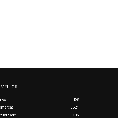
 MELLOR
ews
4468
omarcas
3521
tualidade
3135