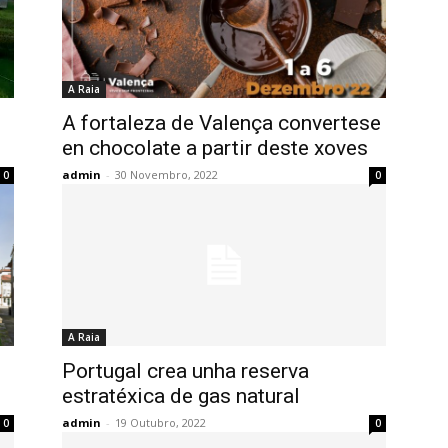
A Raia
A fortaleza de Valença convertese
en chocolate a partir deste xoves
admin
-
30 Novembro, 2022
0
0
A Raia
Portugal crea unha reserva
estratéxica de gas natural
admin
-
19 Outubro, 2022
0
0