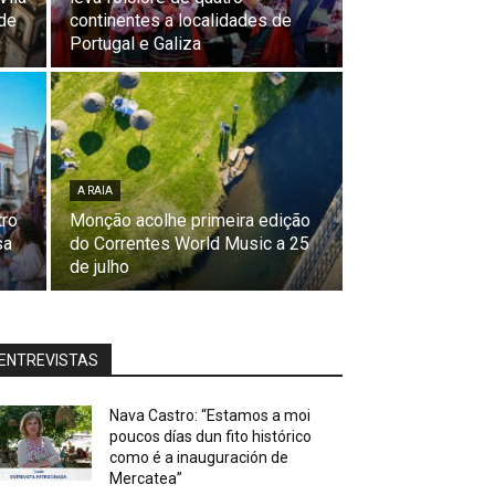
 de
continentes a localidades de
Portugal e Galiza
A RAIA
tro
Monção acolhe primeira edição
sa
do Correntes World Music a 25
de julho
ENTREVISTAS
Nava Castro: “Estamos a moi
poucos días dun fito histórico
como é a inauguración de
Mercatea”