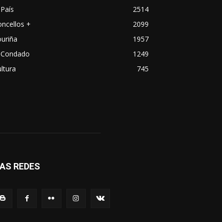
País
2514
ncellos +
2099
uriña
1957
 Condado
1249
ltura
745
AS REDES