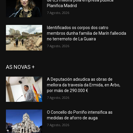
de 6,3 millóns pola empresa pública
Planifica Madrid
7 Agosto, 2026
Identificados os corpos dos catro
membros dunha familia de Marín fallecida
no terremoto de La Guaira
7 Agosto, 2026
AS NOVAS +
A Deputación adxudica as obras de
mellora da travesía da Ermida, en Arbo,
por máis de 290.000 €
7 Agosto, 2026
O Concello do Porriño intensifica as
medidas de aforro de auga
7 Agosto, 2026