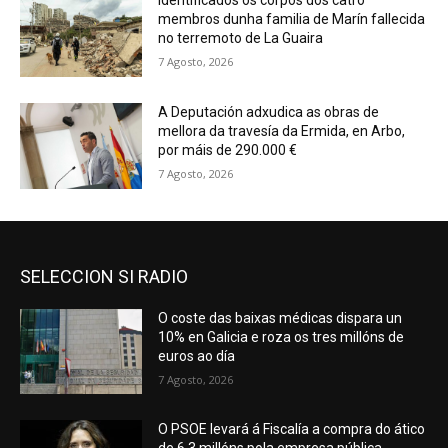
Identificados os corpos dos catro
membros dunha familia de Marín fallecida
no terremoto de La Guaira
7 Agosto, 2026
A Deputación adxudica as obras de
mellora da travesía da Ermida, en Arbo,
por máis de 290.000 €
7 Agosto, 2026
SELECCION SI RADIO
O coste das baixas médicas dispara un
10% en Galicia e roza os tres millóns de
euros ao día
7 Agosto, 2026
O PSOE levará á Fiscalía a compra do ático