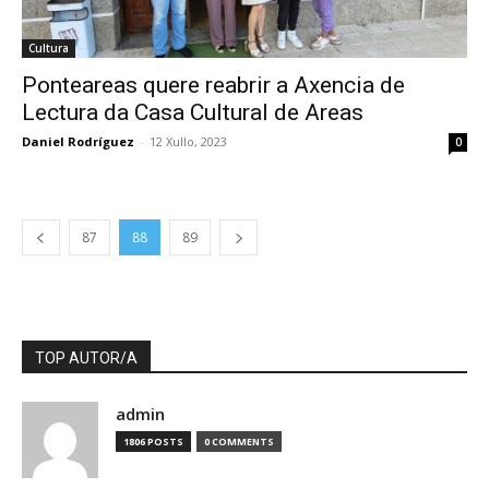
Cultura
Ponteareas quere reabrir a Axencia de
Lectura da Casa Cultural de Areas
Daniel Rodríguez
-
12 Xullo, 2023
0
87
88
89
TOP AUTOR/A
admin
1806 POSTS
0 COMMENTS