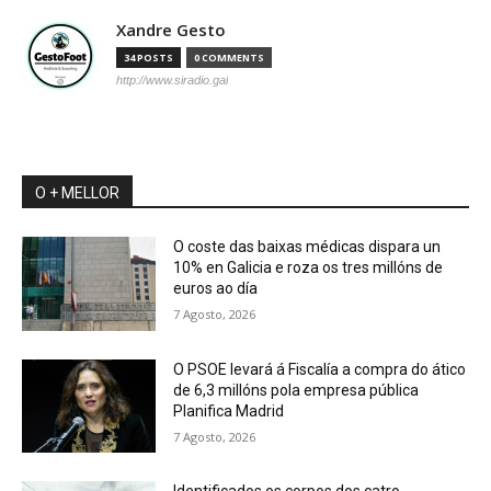
Xandre Gesto
34 POSTS
0 COMMENTS
http://www.siradio.gal
O + MELLOR
O coste das baixas médicas dispara un
10% en Galicia e roza os tres millóns de
euros ao día
7 Agosto, 2026
O PSOE levará á Fiscalía a compra do ático
de 6,3 millóns pola empresa pública
Planifica Madrid
7 Agosto, 2026