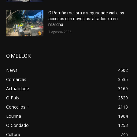
O Porriño mellora a seguridade vial e os
accesos con novos asfaltados xa en
marcha
7 Agosto, 2026
O MELLOR
News
4502
Comarcas
3535
Actualidade
3169
O País
2520
Concellos +
2113
Louriña
1964
O Condado
1253
Cultura
746