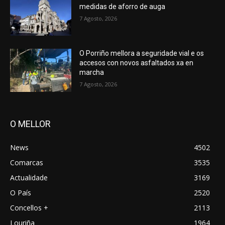
medidas de aforro de auga
7 Agosto, 2026
O Porriño mellora a seguridade vial e os
accesos con novos asfaltados xa en
marcha
7 Agosto, 2026
O MELLOR
News
4502
Comarcas
3535
Actualidade
3169
O País
2520
Concellos +
2113
Louriña
1964