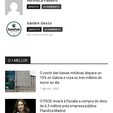
Verónica Palleiro
0 POSTS
0 COMMENTS
Xandre Gesto
34 POSTS
0 COMMENTS
http://www.siradio.gal
O + MELLOR
O coste das baixas médicas dispara un
10% en Galicia e roza os tres millóns de
euros ao día
7 Agosto, 2026
O PSOE levará á Fiscalía a compra do ático
de 6,3 millóns pola empresa pública
Planifica Madrid