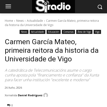
Home
News
Actualidade
Carmen García Mateo, primeira reitora
da historia da Universidade de Vigo
News
Actualidade
Educación
Comarcas
Área de Vigo
Vigo
Carmen García Mateo,
primeira reitora da historia da
Universidade de Vigo
A catedrática de Telecomunicacións asume o cargo
cunha aposta pola "financiamento e confianza" da Xunta
para facer unha institución "excelente e moderna"
26 Xuño, 2026
Xornalista
Daniel Rodríguez
0