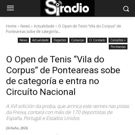
Home
News
Actualidade
O Open de Tenis “Vila do Corpus” de
Ponteareas sobe de categoría...
News
Actualidade
Deportes
Comarcas
O Condado
Concellos +
Ponteareas
O Open de Tenis “Vila do
Corpus” de Ponteareas sobe
de categoría e entra no
Circuíto Nacional
A XVI edición da proba, que arrinca este venres nas pistas
da Freixa, contará con máis de 170 deportistas de
España, Portugal e Estados Unidos
24 Xuño, 2026