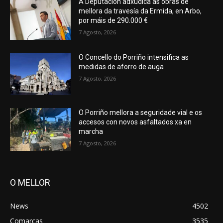
A Deputación adxudica as obras de
mellora da travesía da Ermida, en Arbo,
por máis de 290.000 €
7 Agosto, 2026
O Concello do Porriño intensifica as
medidas de aforro de auga
7 Agosto, 2026
O Porriño mellora a seguridade vial e os
accesos con novos asfaltados xa en
marcha
7 Agosto, 2026
O MELLOR
News
4502
Comarcas
3535