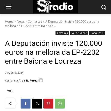
Home
News
Comarcas
A Deputación inviste 120.000 euros na
mellora da EP-2202 entre Baiona e...
Comarcas
Val de Miñor
Concellos +
A Deputación inviste 120.000
euros na mellora da EP-2202
entre Baiona e Loureza
7 Agosto, 2024
Xornalista
Alba R. Perez
0