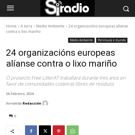
Home
A terra
Medio Ambiente
24 organizacións europeas alíanse
contra o lixo mariño
Medio Ambiente
Península e mundo
24 organizacións europeas
alíanse contra o lixo mariño
O proxecto Free LitterAT traballará durante tres anos en
favor de comunidades costeiras libres de residuos
26 Febreiro, 2024
Xornalista
Redacción
0