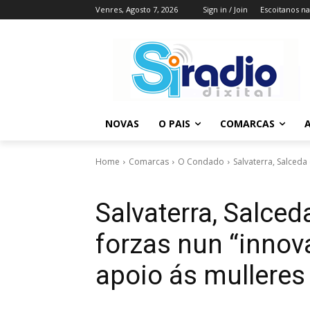
Venres, Agosto 7, 2026
Sign in / Join
Escoitanos n
NOVAS
O PAIS
COMARCAS
A
Home
Comarcas
O Condado
Salvaterra, Salceda
Salvaterra, Salce
forzas nun “innov
apoio ás mulleres