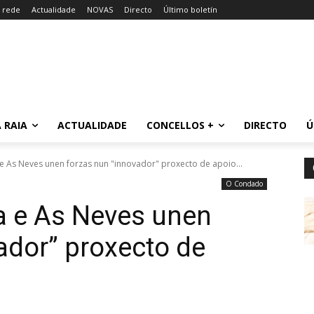
a rede
Actualidade
NOVAS
Directo
Último boletín
 RAIA
ACTUALIDADE
CONCELLOS +
DIRECTO
Ú
 e As Neves unen forzas nun "innovador" proxecto de apoio...
O Condado
da e As Neves unen
ador” proxecto de