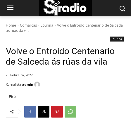
Home
Comarcas
Louriña
Volve o Entroido Centenario de Salceda
ás rúas da vila
Louriña
Volve o Entroido Centenario
de Salceda ás rúas da vila
23 Febreiro, 2022
Xornalista
admin
0