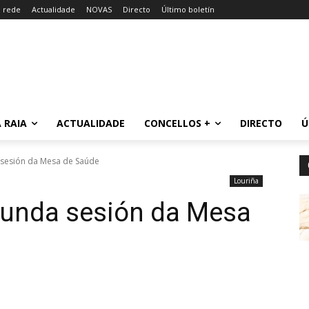
a rede
Actualidade
NOVAS
Directo
Último boletín
 RAIA
ACTUALIDADE
CONCELLOS +
DIRECTO
Ú
 sesión da Mesa de Saúde
Louriña
gunda sesión da Mesa