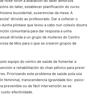
e hoxe foron a avaliación do taller almorzos
ións do taller, establecer planificación do curso
 hixiene bucodental, suxerencias da mesa. A
escola” dirixido ao profesorado. Dar a coñecer o
 dunha pilotaxe que levou a cabo nun colexio doutra
nción comunitaria para dar resposta a unha
sexual dirixida a un grupo de mulleres do Centro
orosa de Mos para o que se crearon grupos de
olo equipo do centro de saúde de fomentar a
ención e rehabilitación do chan pélvico para previr
leres. Priorizando este problema de saúde pola súa
n feminina), transcendencia (gravidade bio- psico-
ma prevenible ou de fácil intervención se se
o custo-efectividade.