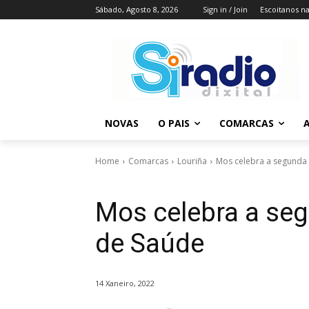
Sábado, Agosto 8, 2026
Sign in / Join
Escoitanos n
NOVAS
O PAIS
COMARCAS
A
Home
Comarcas
Louriña
Mos celebra a segunda
Mos celebra a se
de Saúde
14 Xaneiro, 2022