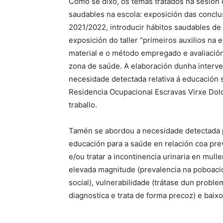
Como se dixo, os temas tratados na sesión d
saudables na escola: exposición das conclus
2021/2022, introducir hábitos saudables de
exposición do taller “primeiros auxilios na 
material e o método empregado e avaliación
zona de saúde. A elaboración dunha interve
necesidade detectada relativa á educación 
Residencia Ocupacional Escravas Virxe Dol
traballo.
Tamén se abordou a necesidade detectada p
educación para a saúde en relación coa prev
e/ou tratar a incontinencia urinaria en mul
elevada magnitude (prevalencia na poboació
social), vulnerabilidade (trátase dun proble
diagnostica e trata de forma precoz) e baix