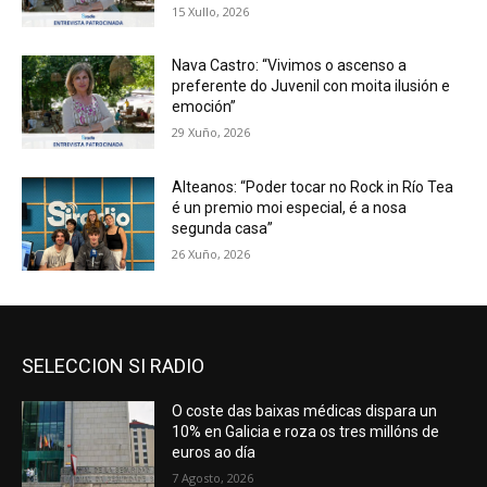
15 Xullo, 2026
Nava Castro: “Vivimos o ascenso a
preferente do Juvenil con moita ilusión e
emoción”
29 Xuño, 2026
Alteanos: “Poder tocar no Rock in Río Tea
é un premio moi especial, é a nosa
segunda casa”
26 Xuño, 2026
SELECCION SI RADIO
O coste das baixas médicas dispara un
10% en Galicia e roza os tres millóns de
euros ao día
7 Agosto, 2026