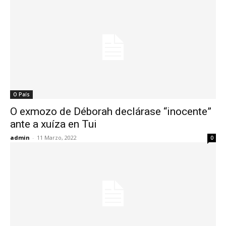
O País
O exmozo de Déborah declárase “inocente”
ante a xuíza en Tui
admin
-
11 Marzo, 2022
0