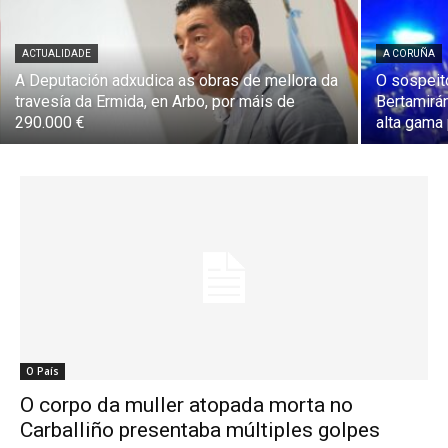
ACTUALIDADE
A CORUÑA
A Deputación adxudica as obras de mellora da
O sospeit
travesía da Ermida, en Arbo, por máis de
Bertamirá
290.000 €
alta gama 
O País
O corpo da muller atopada morta no
Carballiño presentaba múltiples golpes