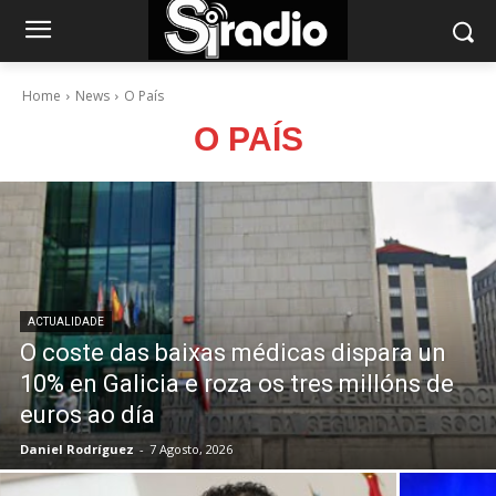
Home
News
O País
O PAÍS
ACTUALIDADE
O coste das baixas médicas dispara un
10% en Galicia e roza os tres millóns de
euros ao día
Daniel Rodríguez
-
7 Agosto, 2026