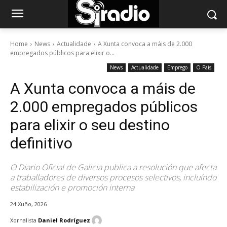
Home
News
Actualidade
A Xunta convoca a máis de 2.000
empregados públicos para elixir o...
News
Actualidade
Emprego
O País
A Xunta convoca a máis de
2.000 empregados públicos
para elixir o seu destino
definitivo
O Diario Oficial de Galicia publica a resolución que afecta
a traballadores de diversos procesos selectivos, incluíndo
estabilización e promoción interna
24 Xuño, 2026
Xornalista
Daniel Rodríguez