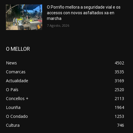
O Porriño mellora a seguridade vial e os
accesos con novos asfaltados xa en
marcha
7 Agosto, 2026
O MELLOR
News
4502
Comarcas
3535
Actualidade
3169
O País
2520
Concellos +
2113
Louriña
1964
O Condado
1253
Cultura
746