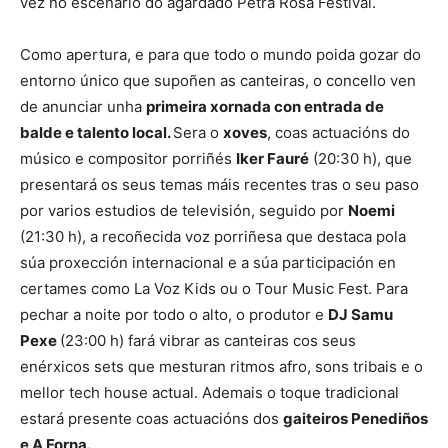
vez no escenario do agardado Petra Rosa Festival.
Como apertura, e para que todo o mundo poida gozar do
entorno único que supoñen as canteiras, o concello ven
de anunciar unha
primeira xornada con entrada de
balde e talento local.
Sera o
xoves
, coas actuacións do
músico e compositor porriñés
Iker Fauré
(20:30 h), que
presentará os seus temas máis recentes tras o seu paso
por varios estudios de televisión, seguido por
Noemi
(21:30 h), a recoñecida voz porriñesa que destaca pola
súa proxección internacional e a súa participación en
certames como La Voz Kids ou o Tour Music Fest. Para
pechar a noite por todo o alto, o produtor e
DJ Samu
Pexe
(23:00 h) fará vibrar as canteiras cos seus
enérxicos sets que mesturan ritmos afro, sons tribais e o
mellor tech house actual. Ademais o toque tradicional
estará presente coas actuacións dos
gaiteiros Penediños
e A Forna.