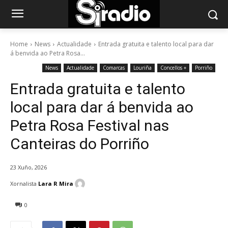
Home
News
Actualidade
Entrada gratuita e talento local para dar
á benvida ao Petra Rosa...
News
Actualidade
Comarcas
Louriña
Concellos +
Porriño
Entrada gratuita e talento
local para dar á benvida ao
Petra Rosa Festival nas
Canteiras do Porriño
23 Xuño, 2026
Xornalista
Lara R Mira
0