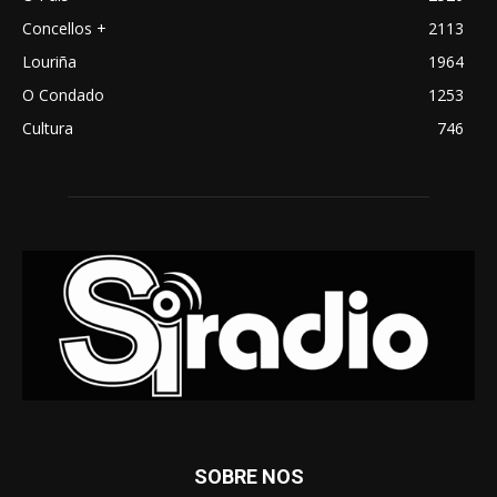
Concellos +
2113
Louriña
1964
O Condado
1253
Cultura
746
SOBRE NOS