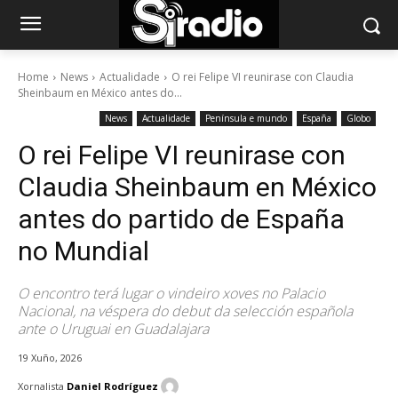
Home
News
Actualidade
O rei Felipe VI reunirase con Claudia
Sheinbaum en México antes do...
News
Actualidade
Península e mundo
España
Globo
O rei Felipe VI reunirase con
Claudia Sheinbaum en México
antes do partido de España
no Mundial
O encontro terá lugar o vindeiro xoves no Palacio
Nacional, na véspera do debut da selección española
ante o Uruguai en Guadalajara
19 Xuño, 2026
Xornalista
Daniel Rodríguez