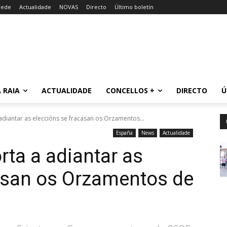
rede
Actualidade
NOVAS
Directo
Último boletín
 RAIA
ACTUALIDADE
CONCELLOS +
DIRECTO
Ú
adiantar as eleccións se fracasan os Orzamentos...
España
News
Actualidade
rta a adiantar as
asan os Orzamentos de