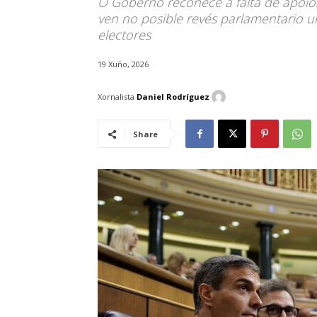
O Goberno recoñece a falta de apoio
ven no posible revés parlamentario u
electores
19 Xuño, 2026
Xornalista
Daniel Rodríguez
Share