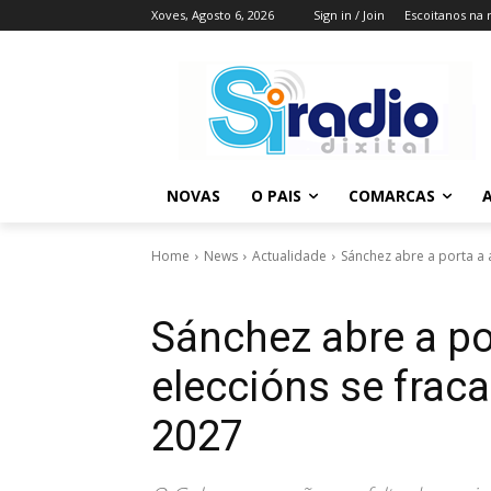
Xoves, Agosto 6, 2026
Sign in / Join
Escoitanos na 
NOVAS
O PAIS
COMARCAS
A
Home
News
Actualidade
Sánchez abre a porta a 
Sánchez abre a po
eleccións se frac
2027