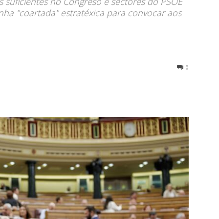
s suficientes no Congreso e sectores do PSOE
nha "coartada" estratéxica para convocar aos
0