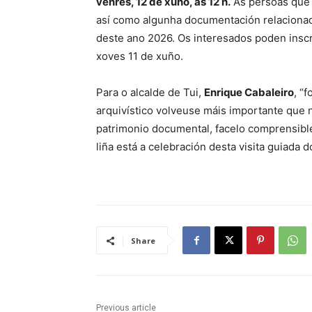
venres, 12 de xuño, ás 12 h.
As persoas que 
así como algunha documentación relacionad
deste ano 2026. Os interesados poden inscri
xoves 11 de xuño.
Para o alcalde de Tui,
Enrique Cabaleiro
, “
arquivístico volveuse máis importante que 
patrimonio documental, facelo comprensible
liña está a celebración desta visita guiada d
Share
Previous article