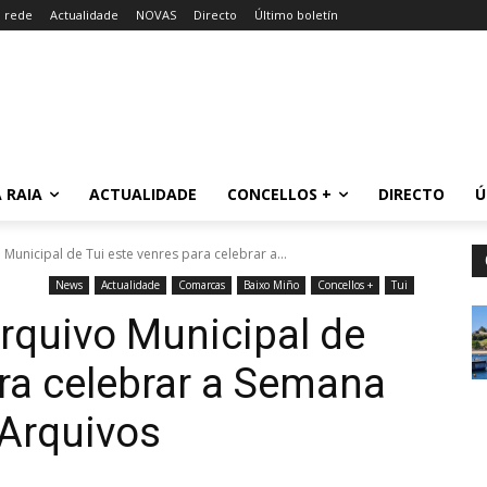
a rede
Actualidade
NOVAS
Directo
Último boletín
 RAIA
ACTUALIDADE
CONCELLOS +
DIRECTO
Ú
 Municipal de Tui este venres para celebrar a...
News
Actualidade
Comarcas
Baixo Miño
Concellos +
Tui
Arquivo Municipal de
ara celebrar a Semana
 Arquivos