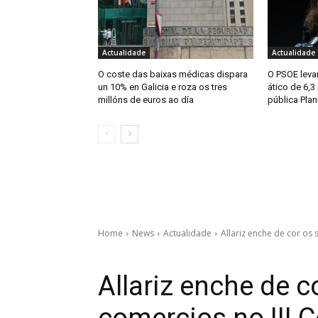
Actualidade
Actualidade
O coste das baixas médicas dispara
O PSOE levar
un 10% en Galicia e roza os tres
ático de 6,3
millóns de euros ao día
pública Plan