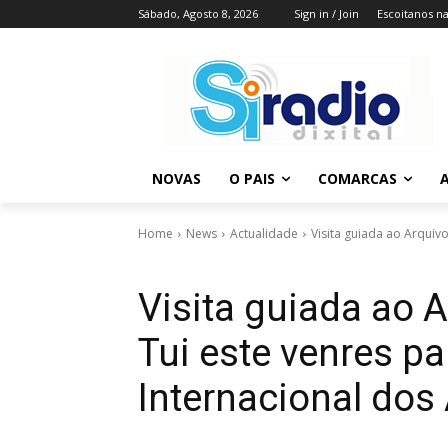
Sábado, Agosto 8, 2026
Sign in / Join
Escoitanos n
NOVAS
O PAIS
COMARCAS
A
Home
News
Actualidade
Visita guiada ao Arquivo
Visita guiada ao 
Tui este venres p
Internacional dos