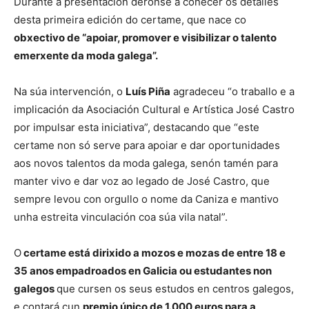
Durante a presentación déronse a coñecer os detalles
desta primeira edición do certame, que nace co
obxectivo de “apoiar, promover e visibilizar o talento
emerxente da moda galega”.
Na súa intervención, o
Luís Piña
agradeceu “o traballo e a
implicación da Asociación Cultural e Artística José Castro
por impulsar esta iniciativa”, destacando que “este
certame non só serve para apoiar e dar oportunidades
aos novos talentos da moda galega, senón tamén para
manter vivo e dar voz ao legado de José Castro, que
sempre levou con orgullo o nome da Caniza e mantivo
unha estreita vinculación coa súa vila natal”.
O
certame está dirixido a mozos e mozas de entre 18 e
35 anos empadroados en Galicia ou estudantes non
galegos
que cursen os seus estudos en centros galegos,
e contará cun
premio único de 1.000 euros para a