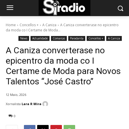
Home
Concellos +
A Caniza
A Caniza converterase no epicentro
da moda co I Certame de Moda...
News
Actualidade
Comarcas
Paradanta
Concellos +
A Caniza
A Caniza converterase no
epicentro da moda co I
Certame de Moda para Novos
Talentos “José Castro”
12 Maio, 2026
Xornalista
Lara R Mira
0