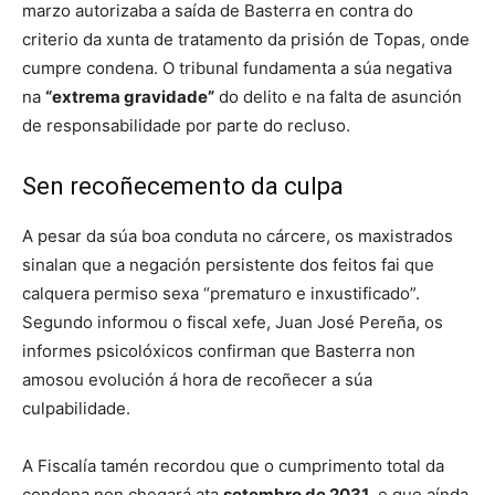
marzo autorizaba a saída de Basterra en contra do
criterio da xunta de tratamento da prisión de Topas, onde
cumpre condena. O tribunal fundamenta a súa negativa
na
“extrema gravidade”
do delito e na falta de asunción
de responsabilidade por parte do recluso.
Sen recoñecemento da culpa
A pesar da súa boa conduta no cárcere, os maxistrados
sinalan que a negación persistente dos feitos fai que
calquera permiso sexa “prematuro e inxustificado”.
Segundo informou o fiscal xefe, Juan José Pereña, os
informes psicolóxicos confirman que Basterra non
amosou evolución á hora de recoñecer a súa
culpabilidade.
A Fiscalía tamén recordou que o cumprimento total da
condena non chegará ata
setembro de 2031
, e que aínda