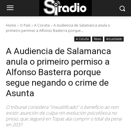
Home
O País
A Coruña
A Audiencia de Salamanca anula o
primeiro permiso a Alfonso Basterra porque...
A Coruña
News
Actualidade
A Audiencia de Salamanca
anula o primeiro permiso a
Alfonso Basterra porque
segue negando o crime de
Asunta
O tribunal considera "inxustificado" o beneficio ao non
existir asunción de culpa nin evolución psicolóxica no
preso, que seguirá en Topas ata cumprir o total da pena
en 2031