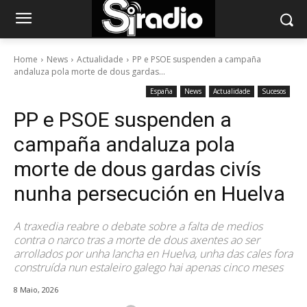
Home
News
Actualidade
PP e PSOE suspenden a campaña
andaluza pola morte de dous gardas...
España
News
Actualidade
Sucesos
PP e PSOE suspenden a
campaña andaluza pola
morte de dous gardas civís
nunha persecución en Huelva
A traxedia reabre o debate sobre a falta de medios
contra o narco tras a morte de dous axentes ao ser
arrollados por unha lancha en Huelva, unha das cales fora
construída nun estaleiro galego hai apenas cinco meses
8 Maio, 2026