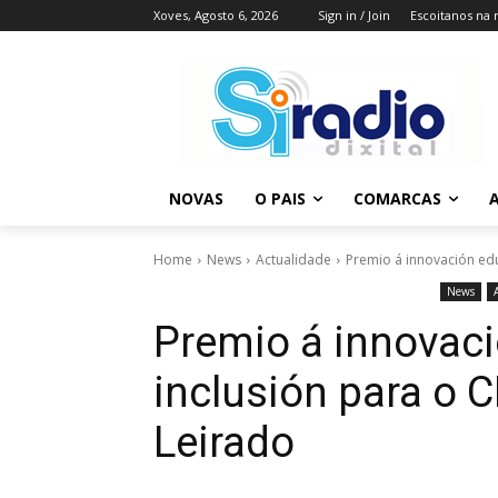
Xoves, Agosto 6, 2026
Sign in / Join
Escoitanos na 
NOVAS
O PAIS
COMARCAS
A
Home
News
Actualidade
Premio á innovación educ
News
Premio á innovaci
inclusión para o C
Leirado