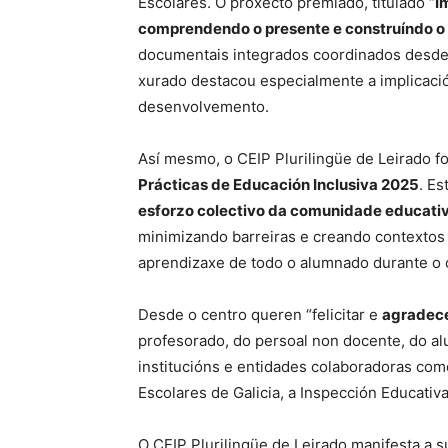
Escolares. O proxecto premiado, titulado “
I
comprendendo o presente e construíndo o 
documentais integrados coordinados desde a 
xurado destacou especialmente a implicaci
desenvolvemento.
Así mesmo, o CEIP Plurilingüe de Leirado f
Prácticas de Educación Inclusiva 2025
. E
esforzo colectivo da comunidade educativa
minimizando barreiras e creando contextos 
aprendizaxe de todo o alumnado durante o 
Desde o centro queren “felicitar e
agradece
profesorado, do persoal non docente, do al
institucións e entidades colaboradoras como
Escolares de Galicia, a Inspección Educativa
O CEIP Plurilingüe de Leirado manifesta a 