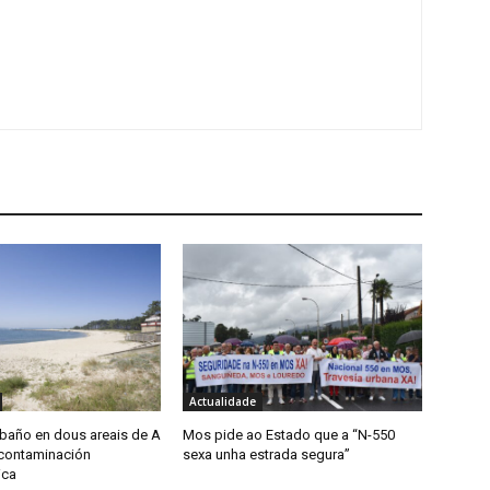
Actualidade
 baño en dous areais de A
Mos pide ao Estado que a “N-550
contaminación
sexa unha estrada segura”
ica