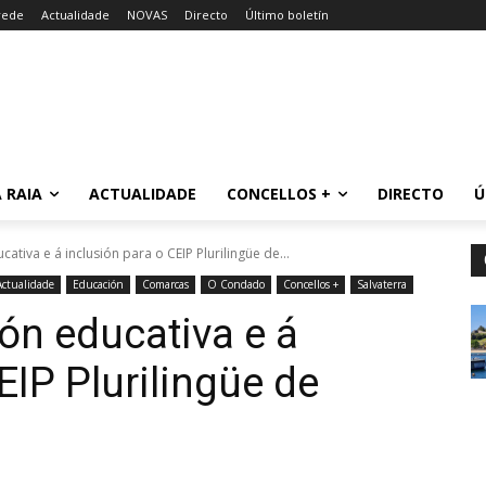
rede
Actualidade
NOVAS
Directo
Último boletín
 RAIA
ACTUALIDADE
CONCELLOS +
DIRECTO
Ú
ativa e á inclusión para o CEIP Plurilingüe de...
Actualidade
Educación
Comarcas
O Condado
Concellos +
Salvaterra
ón educativa e á
EIP Plurilingüe de