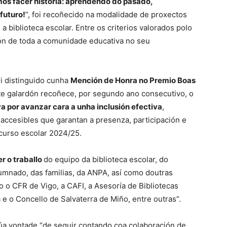
mos facer historia: aprendendo do pasado,
futuro!
”, foi recoñecido na modalidade de proxectos
biblioteca escolar. Entre os criterios valorados polo
ón de toda a comunidade educativa no seu
oi distinguido cunha
Mención de Honra no Premio Boas
ste galardón recoñece, por segundo ano consecutivo, o
 por avanzar cara a unha inclusión efectiva
,
accesibles que garantan a presenza, participación e
curso escolar 2024/25.
r o traballo
do equipo da biblioteca escolar, do
umnado, das familias, da ANPA, así como doutras
 o CFR de Vigo, a CAFI, a Asesoría de Bibliotecas
 e o Concello de Salvaterra de Miño, entre outras”.
súa vontade “de seguir contando coa colaboración de