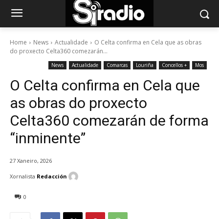
Home
News
Actualidade
O Celta confirma en Cela que as obras
do proxecto Celta360 comezarán...
News
Actualidade
Comarcas
Louriña
Concellos +
Mos
O Celta confirma en Cela que
as obras do proxecto
Celta360 comezarán de forma
“inminente”
27 Xaneiro, 2026
Xornalista
Redacción
0