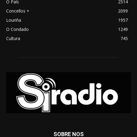
O País
2514
Concellos +
2099
Louriña
1957
O Condado
1249
Cultura
745
SOBRE NOS