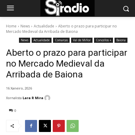
Home
News
Actualidade
Aberto o prazo para participar no
Mercado Medieval da Arribada de Baiona
News
Actualidade
Comarcas
Val de Miñor
Concellos +
Baiona
Aberto o prazo para participar
no Mercado Medieval da
Arribada de Baiona
16 Xaneiro, 2026
Xornalista
Lara R Mira
0