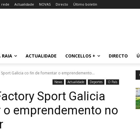
a rede
Actualidade
NOVAS
Directo
Último boletín
 RAIA
ACTUALIDADE
CONCELLOS +
DIRECTO
Ú
 Sport Galicia co fin de fomentar o emprendemento...
News
Actualidade
Deportes
O País
actory Sport Galicia
ar o emprendemento no
r