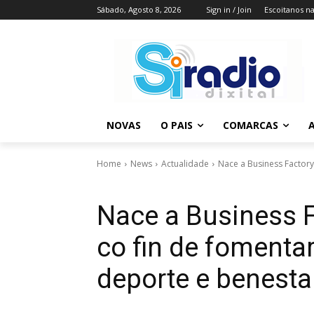
Sábado, Agosto 8, 2026
Sign in / Join
Escoitanos n
NOVAS
O PAIS
COMARCAS
A
Home
News
Actualidade
Nace a Business Factory
Nace a Business F
co fin de foment
deporte e benesta