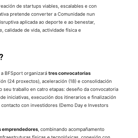
ación de startups viables, escalables e con
ciativa pretende converter a Comunidade nun
sruptiva aplicada ao deporte e ao benestar,
 calidade de vida, actividade física e
?
, a BFSport organizará
tres convocatorias
ón (24 proxectos), aceleración (18) e consolidación
o seu traballo en catro etapas: deseño da convocatoria
de iniciativas, execución dos itinerarios e finalización
e contacto con investidores (Demo Day e Investors
os emprendedores
, combinando acompañamento
nfraestruturas físicas e tecnolóxicas, conexión con