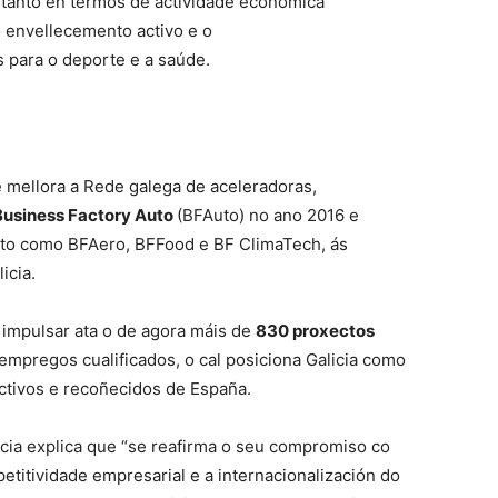
 tanto en termos de actividade económica
 envellecemento activo e o
 para o deporte e a saúde.
 mellora a Rede galega de aceleradoras,
Business Factory Auto
(BFAuto) no ano 2016 e
xito como BFAero, BFFood e BF ClimaTech, ás
icia.
 impulsar ata o de agora máis de
830 proxectos
empregos cualificados, o cal posiciona Galicia como
tivos e recoñecidos de España.
icia explica que “se reafirma o seu compromiso co
itividade empresarial e a internacionalización do