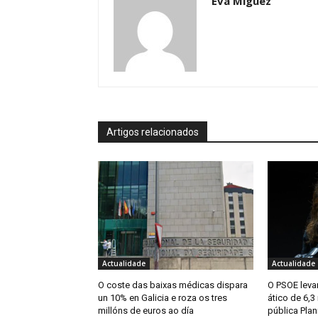
Eva Míguez
Artigos relacionados
Actualidade
Actualidade
O coste das baixas médicas dispara
O PSOE levar
un 10% en Galicia e roza os tres
ático de 6,3
millóns de euros ao día
pública Plan