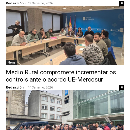
Redacción
-
19 Xaneiro, 2026
0
News
Medio Rural compromete incrementar os
controis ante o acordo UE-Mercosur
Redacción
-
14 Xaneiro, 2026
0