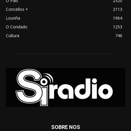
O País
2520
Concellos +
2113
Louriña
1964
O Condado
1253
Cultura
746
SOBRE NOS