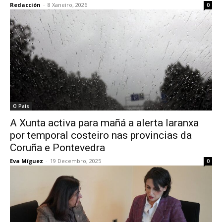
Redacción
-
8 Xaneiro, 2026
0
O País
A Xunta activa para mañá a alerta laranxa
por temporal costeiro nas provincias da
Coruña e Pontevedra
Eva Míguez
-
19 Decembro, 2025
0