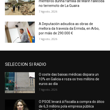
membros dunha familia de Marín fallecida
no terremoto de La Guaira
7 Agosto, 2026
A Deputación adxudica as obras de
mellora da travesía da Ermida, en Arbo,
por máis de 290.000 €
7 Agosto, 2026
SELECCION SI RADIO
O coste das baixas médicas dispara un
10% en Galicia e roza os tres millóns de
euros ao día
7 Agosto, 2026
O PSOE levará á Fiscalía a compra do ático
de 6,3 millóns pola empresa pública