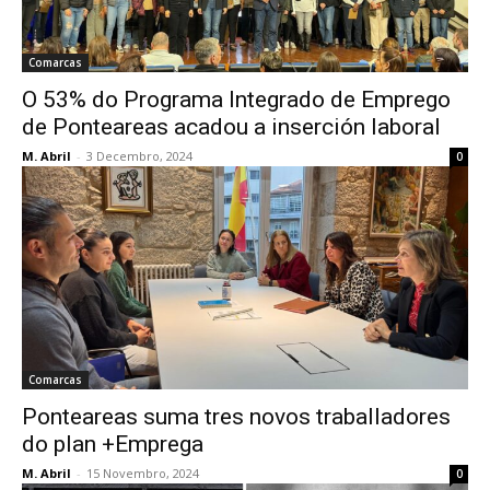
Comarcas
O 53% do Programa Integrado de Emprego
de Ponteareas acadou a inserción laboral
M. Abril
-
3 Decembro, 2024
0
Comarcas
Ponteareas suma tres novos traballadores
do plan +Emprega
M. Abril
-
15 Novembro, 2024
0