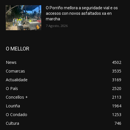
O Porriño mellora a seguridade vial e os
accesos con novos asfaltados xa en
marcha
7 Agosto, 2026
O MELLOR
News
4502
Comarcas
3535
Actualidade
3169
O País
2520
Concellos +
2113
Louriña
1964
O Condado
1253
Cultura
746