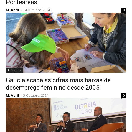
Ponteareas
M. Abril
-
14 Outubro, 2024
0
A Coruña
Galicia acada as cifras máis baixas de
desemprego feminino desde 2005
M. Abril
-
3 Outubro, 2024
0