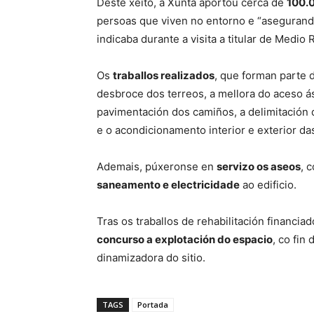
Deste xeito, a Xunta aportou cerca de
100.
persoas que viven no entorno e “asegurando 
indicaba durante a visita a titular de Medio R
Os
traballos realizados
, que forman parte 
desbroce dos terreos, a mellora do aceso ás
pavimentación dos camiños, a delimitación 
e o acondicionamento interior e exterior das
Ademais, púxeronse en
servizo os aseos
, 
saneamento e electricidade
ao edificio.
Tras os traballos de rehabilitación financi
concurso a explotación do espacio
, co fin
dinamizadora do sitio.
TAGS
Portada