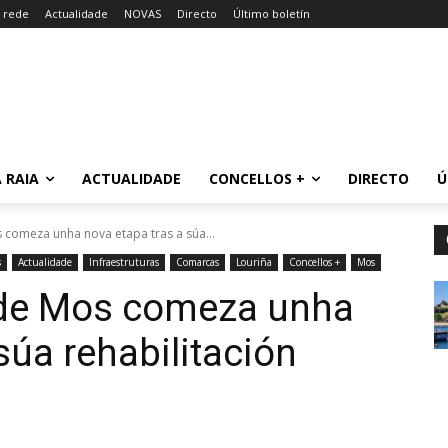
a rede
Actualidade
NOVAS
Directo
Último boletín
 RAIA
ACTUALIDADE
CONCELLOS +
DIRECTO
Ú
 comeza unha nova etapa tras a súa...
s
Actualidade
Infraestruturas
Comarcas
Louriña
Concellos +
Mos
 de Mos comeza unha
súa rehabilitación