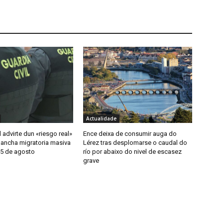
Actualidade
l advirte dun «riesgo real»
Ence deixa de consumir auga do
lancha migratoria masiva
Lérez tras desplomarse o caudal do
15 de agosto
río por abaixo do nivel de escasez
grave