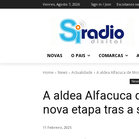
Venres, Agosto 7, 2026
Sign in / Join
Escoitanos n
NOVAS
O PAIS
COMARCAS
A
Home
News
Actualidade
A aldea Alfacuca de Mos
New
A aldea Alfacuca
nova etapa tras a 
11 Febreiro, 2025