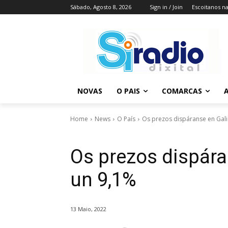
Sábado, Agosto 8, 2026
Sign in / Join
Escoitanos n
NOVAS
O PAIS
COMARCAS
A
Home
News
O País
Os prezos dispáranse en Galic
Os prezos dispáran
un 9,1%
13 Maio, 2022