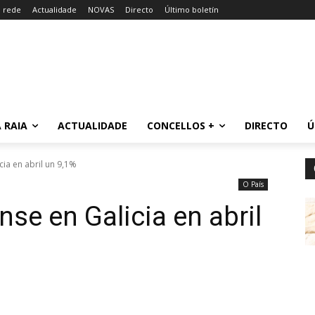
a rede
Actualidade
NOVAS
Directo
Último boletín
 RAIA
ACTUALIDADE
CONCELLOS +
DIRECTO
Ú
ia en abril un 9,1%
O País
se en Galicia en abril