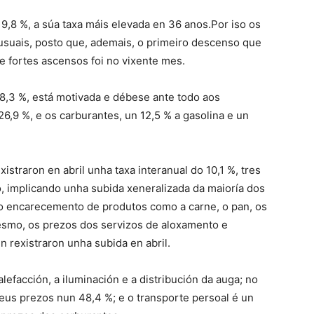
9,8 %, a súa taxa máis elevada en 36 anos.Por iso os
nusuais, posto que, ademais, o primeiro descenso que
e fortes ascensos foi no vixente mes.
 8,3 %, está motivada e débese ante todo aos
6,9 %, e os carburantes, un 12,5 % a gasolina e un
istraron en abril unha taxa interanual do 10,1 %, tres
, implicando unha subida xeneralizada da maioría dos
o encarecemento de produtos como a carne, o pan, os
mesmo, os prezos dos servizos de aloxamento e
n rexistraron unha subida en abril.
efacción, a iluminación e a distribución da auga; no
eus prezos nun 48,4 %; e o transporte persoal é un