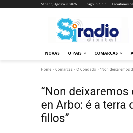
Sábado, Agosto 8, 2026
Sign in / Join
Escoitanos n
NOVAS
O PAIS
COMARCAS
A
Home
Comarcas
O Condado
"Non deixaremos de 
“Non deixaremos d
en Arbo: é a terra
fillos”