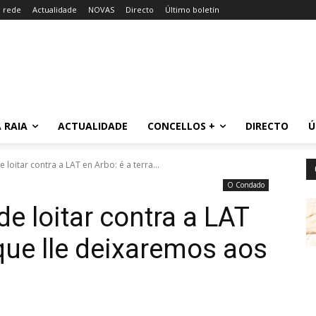
a rede
Actualidade
NOVAS
Directo
Último boletín
 RAIA
ACTUALIDADE
CONCELLOS +
DIRECTO
Ú
loitar contra a LAT en Arbo: é a terra...
O Condado
e loitar contra a LAT
 que lle deixaremos aos