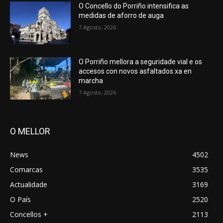
O Concello do Porriño intensifica as
medidas de aforro de auga
7 Agosto, 2026
O Porriño mellora a seguridade vial e os
accesos con novos asfaltados xa en
marcha
7 Agosto, 2026
O MELLOR
News
4502
Comarcas
3535
Actualidade
3169
O País
2520
Concellos +
2113