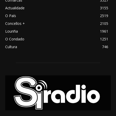
Comarcas
3527
Actualidade
3155
O País
2519
Concellos +
2105
Louriña
1961
O Condado
1251
Cultura
746