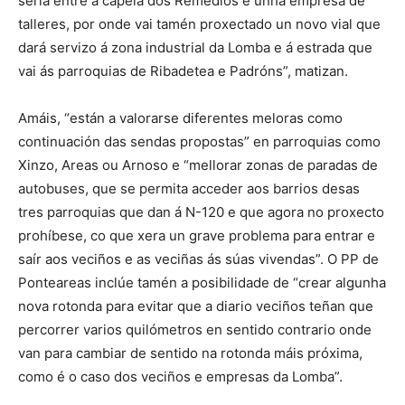
sería entre a capela dos Remedios e unha empresa de
talleres, por onde vai tamén proxectado un novo vial que
dará servizo á zona industrial da Lomba e á estrada que
vai ás parroquias de Ribadetea e Padróns”, matizan.
Amáis, “están a valorarse diferentes meloras como
continuación das sendas propostas” en parroquias como
Xinzo, Areas ou Arnoso e “mellorar zonas de paradas de
autobuses, que se permita acceder aos barrios desas
tres parroquias que dan á N-120 e que agora no proxecto
prohíbese, co que xera un grave problema para entrar e
saír aos veciños e as veciñas ás súas vivendas”. O PP de
Ponteareas inclúe tamén a posibilidade de “crear algunha
nova rotonda para evitar que a diario veciños teñan que
percorrer varios quilómetros en sentido contrario onde
van para cambiar de sentido na rotonda máis próxima,
como é o caso dos veciños e empresas da Lomba”.