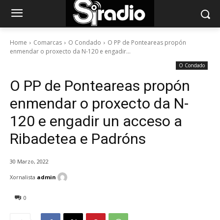
Home
Comarcas
O Condado
O PP de Ponteareas propón
enmendar o proxecto da N-120 e engadir...
O Condado
O PP de Ponteareas propón
enmendar o proxecto da N-
120 e engadir un acceso a
Ribadetea e Padróns
30 Marzo, 2022
Xornalista
admin
0