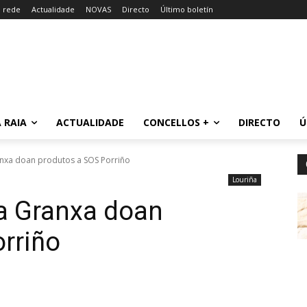
a rede
Actualidade
NOVAS
Directo
Último boletín
 RAIA
ACTUALIDADE
CONCELLOS +
DIRECTO
Ú
nxa doan produtos a SOS Porriño
Louriña
a Granxa doan
rriño