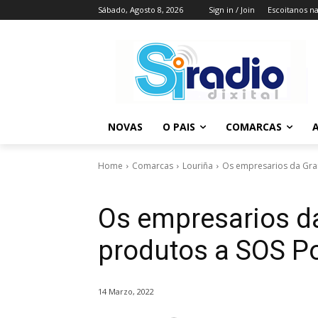
Sábado, Agosto 8, 2026
Sign in / Join
Escoitanos n
NOVAS
O PAIS
COMARCAS
A
Home
Comarcas
Louriña
Os empresarios da Gra
Os empresarios d
produtos a SOS Po
14 Marzo, 2022