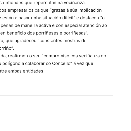
s entidades que repercutan na veciñanza.
dos empresarios xa que “grazas á súa implicación
stán a pasar unha situación difícil” e destacou “o
peñan de maneira activa e con especial atención ao
en beneficio dos porriñeses e porriñesas”.
ro, que agradeceu “constantes mostras de
rriño”.
nda, reafirmou o seu “compromiso coa veciñanza do
 polígono a colaborar co Concello” á vez que
ntre ambas entidades