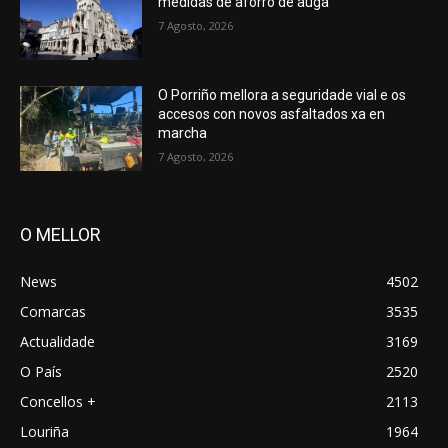
medidas de aforro de auga
7 Agosto, 2026
O Porriño mellora a seguridade vial e os
accesos con novos asfaltados xa en
marcha
7 Agosto, 2026
O MELLOR
News
4502
Comarcas
3535
Actualidade
3169
O País
2520
Concellos +
2113
Louriña
1964