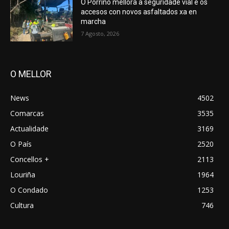
O Porriño mellora a seguridade vial e os
accesos con novos asfaltados xa en
marcha
7 Agosto, 2026
O MELLOR
News
4502
Comarcas
3535
Actualidade
3169
O País
2520
Concellos +
2113
Louriña
1964
O Condado
1253
Cultura
746