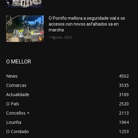
O Porriño mellora a seguridade vial e os
accesos con novos asfaltados xa en
marcha
7 Agosto, 2026
O MELLOR
News
4502
Comarcas
3535
Actualidade
3169
O País
2520
Concellos +
2113
Louriña
1964
O Condado
1253