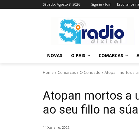
Sábado, Agosto 8, 2026
Sign in / Join
Escoitanos n
NOVAS
O PAIS
COMARCAS
A
Home
Comarcas
O Condado
Atopan mortos a unh
Atopan mortos a u
ao seu fillo na sú
14 Xaneiro, 2022