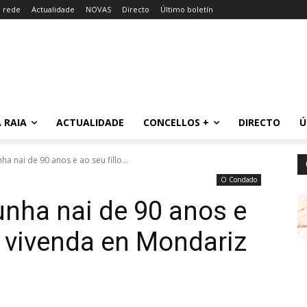
a rede
Actualidade
NOVAS
Directo
Último boletín
 RAIA
ACTUALIDADE
CONCELLOS +
DIRECTO
Ú
a nai de 90 anos e ao seu fillo...
O Condado
nha nai de 90 anos e
a vivenda en Mondariz