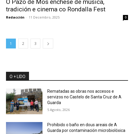
O Pazo de Mos énchese de música,
tradición e cinema co Rondalla Fest
Redacción
-
11 Decembro, 2025
0
1
2
3
O + LIDO
Rematadas as obras nos accesos e
servizos no Castelo de Santa Cruz de A
Guarda
5 Agosto, 2026
Prohibido o baño en dous areais de A
Guarda por contaminación microbiolóxica