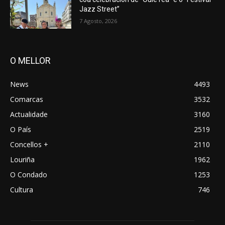
Jazz Street”
7 Agosto, 2026
O MELLOR
News
4493
Comarcas
3532
Actualidade
3160
O País
2519
Concellos +
2110
Louriña
1962
O Condado
1253
Cultura
746