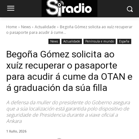
Home
News
Actualidade
Begoña Gómez solicita ao xuíz recuperar
o pasaporte para acudir á cume...
News
Actualidade
Península e mundo
España
Begoña Gómez solicita ao
xuíz recuperar o pasaporte
para acudir á cume da OTAN e
á graduación da súa filla
A defensa da muller do presidente do Goberno asegura
que a súa localización está garantida polo dispositivo de
seguridade de Presidencia durante a viaxe oficial a
Ankara
1 Xullo, 2026