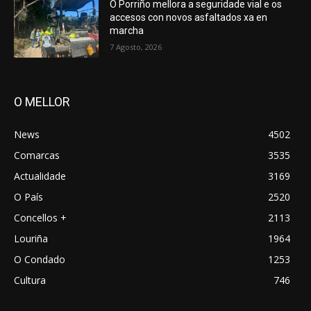
O Porriño mellora a seguridade vial e os
accesos con novos asfaltados xa en
marcha
7 Agosto, 2026
O MELLOR
News
4502
Comarcas
3535
Actualidade
3169
O País
2520
Concellos +
2113
Louriña
1964
O Condado
1253
Cultura
746