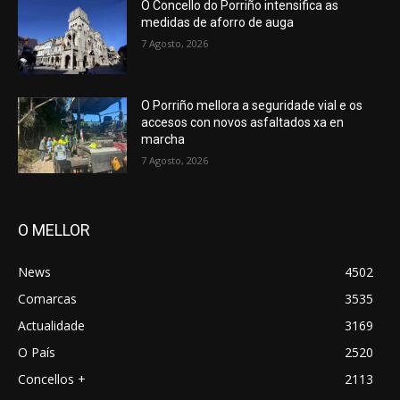
O Concello do Porriño intensifica as
medidas de aforro de auga
7 Agosto, 2026
O Porriño mellora a seguridade vial e os
accesos con novos asfaltados xa en
marcha
7 Agosto, 2026
O MELLOR
News
4502
Comarcas
3535
Actualidade
3169
O País
2520
Concellos +
2113