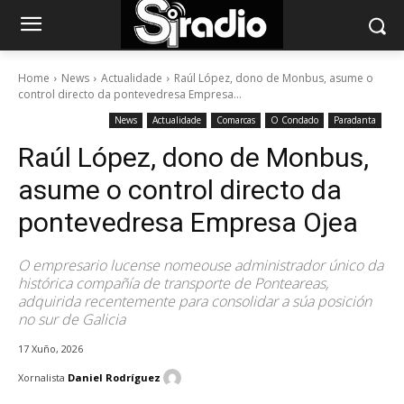
Home
News
Actualidade
Raúl López, dono de Monbus, asume o
control directo da pontevedresa Empresa...
News
Actualidade
Comarcas
O Condado
Paradanta
Raúl López, dono de Monbus,
asume o control directo da
pontevedresa Empresa Ojea
O empresario lucense nomeouse administrador único da
histórica compañía de transporte de Ponteareas,
adquirida recentemente para consolidar a súa posición
no sur de Galicia
17 Xuño, 2026
Xornalista
Daniel Rodríguez